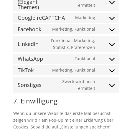
(Elegant
service
Consent
ermittelt
Themes)
complianz
to
Google reCAPTCHA
Marketing
service
Consent
divi-
to
Facebook
Marketing, Funktional
(elegant-
Consent
service
themes)
to
Funktional, Marketing,
google-
LinkedIn
service
Consent
Statistik, Präferenzen
recaptcha
facebook
to
WhatsApp
Funktional
service
Consent
linkedin
to
TikTok
Marketing, Funktional
Consent
service
to
Zweck wird noch
whatsapp
Sonstiges
service
Consent
ermittelt
tiktok
to
7. Einwilligung
service
sonstiges
Wenn du unsere Website das erste Mal besuchst,
zeigen wir dir ein Pop-Up mit einer Erklärung über
Cookies. Sobald du auf „Einstellungen speichern“