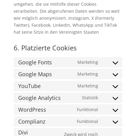
umgehen, die sie mithilfe dieser Cookies
verarbeiten. Die abgerufenen Daten werden so weit
wie möglich anonymisiert. Instagram, X (Formerly
Twitter), Facebook, LinkedIn, WhatsApp und TikTok
hat seine Sitze in den Vereinigten Staaten
6. Platzierte Cookies
Google Fonts
Marketing
Consent
to
Google Maps
Marketing
Consent
service
to
YouTube
Marketing
google-
Consent
service
fonts
to
Google Analytics
Statistik
google-
Consent
service
maps
to
WordPress
Funktional
youtube
Consent
service
to
Complianz
Funktional
google-
Consent
service
analytics
Divi
to
wordpress
Zweck wird noch